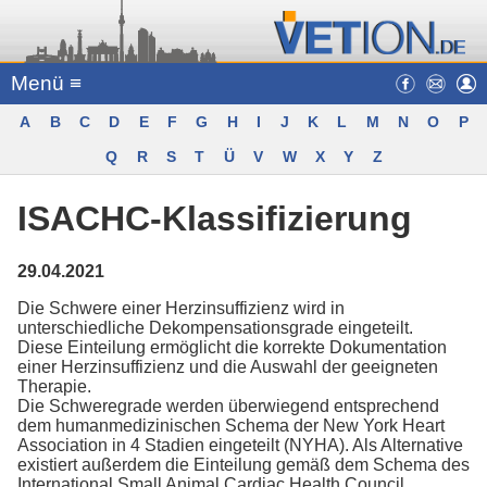
Menü ≡
A
B
C
D
E
F
G
H
I
J
K
L
M
N
O
P
Q
R
S
T
Ü
V
W
X
Y
Z
ISACHC-Klassifizierung
29.04.2021
Die Schwere einer Herzinsuffizienz wird in
unterschiedliche Dekompensationsgrade eingeteilt.
Diese Einteilung ermöglicht die korrekte Dokumentation
einer Herzinsuffizienz und die Auswahl der geeigneten
Therapie.
Die Schweregrade werden überwiegend entsprechend
dem humanmedizinischen Schema der New York Heart
Association in 4 Stadien eingeteilt (NYHA). Als Alternative
existiert außerdem die Einteilung gemäß dem Schema des
International Small Animal Cardiac Health Council