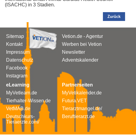
(ISACHC) in 3 Stadien.
Zurück
Sitemap
Vetion.de - Agentur
Kontakt
Werben bei Vetion
Impressum
Newsletter
Datenschutz
Adventskalender
Facebook
Instagram
eLearning
Partnerseiten
MyVetlearn.de
MyVetikalender.de
Tierhalter-Wissen.de
Futura.VET
VetMAB.de
Tierarztmangel.de/
Deutschkurs-
Beruftierarzt.de
Tieraerzte.com/