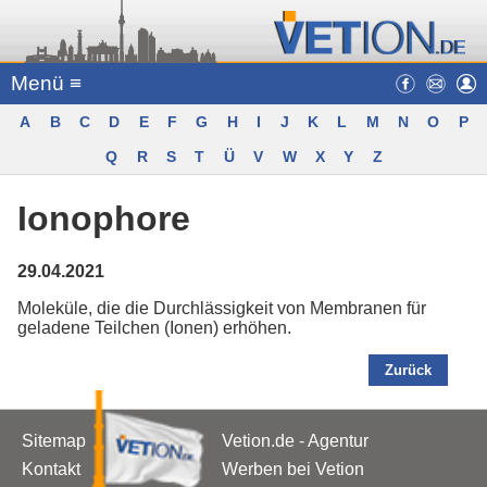
Menü ≡
A
B
C
D
E
F
G
H
I
J
K
L
M
N
O
P
Q
R
S
T
Ü
V
W
X
Y
Z
Ionophore
29.04.2021
Moleküle, die die Durchlässigkeit von Membranen für
geladene Teilchen (Ionen) erhöhen.
Zurück
Sitemap
Vetion.de - Agentur
Kontakt
Werben bei Vetion