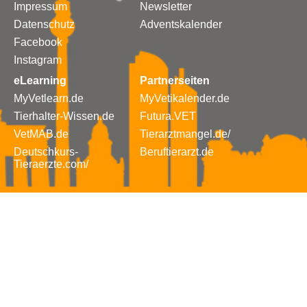
Impressum
Newsletter
Datenschutz
Adventskalender
Facebook
Instagram
eLearning
Partnerseiten
MyVetlearn.de
MyVetikalender.de
Tierhalter-Wissen.de
Futura.VET
VetMAB.de
Tierarztmangel.de/
Deutschkurs-
Beruftierarzt.de
Tieraerzte.com/