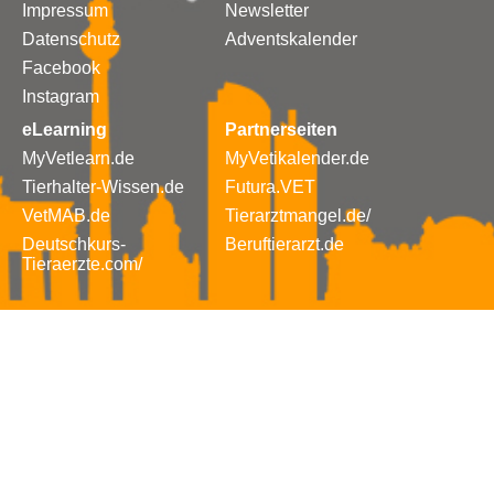
Impressum
Newsletter
Datenschutz
Adventskalender
Facebook
Instagram
eLearning
Partnerseiten
MyVetlearn.de
MyVetikalender.de
Tierhalter-Wissen.de
Futura.VET
VetMAB.de
Tierarztmangel.de/
Deutschkurs-
Beruftierarzt.de
Tieraerzte.com/