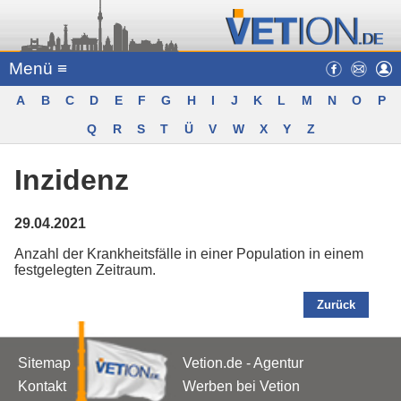
Menü ≡
A
B
C
D
E
F
G
H
I
J
K
L
M
N
O
P
Q
R
S
T
Ü
V
W
X
Y
Z
Inzidenz
29.04.2021
Anzahl der Krankheitsfälle in einer Population in einem
festgelegten Zeitraum.
Zurück
Sitemap
Vetion.de - Agentur
Kontakt
Werben bei Vetion