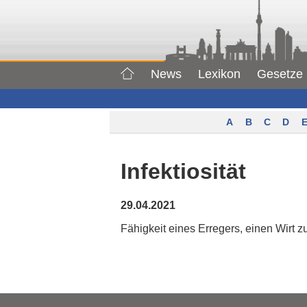
News
Lexikon
Gesetze
A
B
C
D
E
Infektiosität
29.04.2021
Fähigkeit eines Erregers, einen Wirt zu