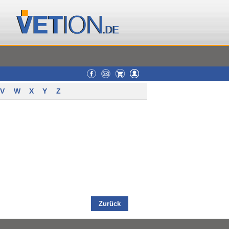
V
W
X
Y
Z
Zurück