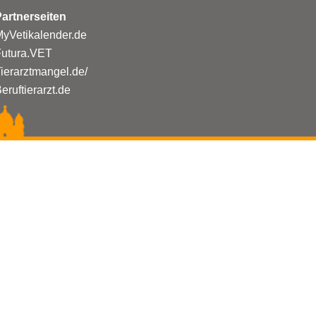
artnerseiten
yVetikalender.de
Futura.VET
ierarztmangel.de/
eruftierarzt.de