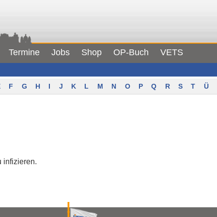
Termine
Jobs
Shop
OP-Buch
VETS
F
G
H
I
J
K
L
M
N
O
P
Q
R
S
T
Ü
 infizieren.