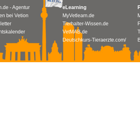
n.de - Agentur
eLearning
P
n bei Vetion
MyVetlearn.de
M
etter
Tierhalter-Wissen.de
tskalender
VetMAB.de
T
Deutschkurs-Tieraerzte.com/
B