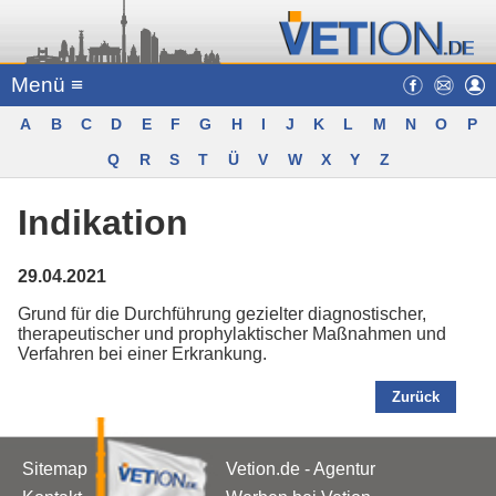
Menü ≡
A
B
C
D
E
F
G
H
I
J
K
L
M
N
O
P
Q
R
S
T
Ü
V
W
X
Y
Z
Indikation
29.04.2021
Grund für die Durchführung gezielter diagnostischer,
therapeutischer und prophylaktischer Maßnahmen und
Verfahren bei einer Erkrankung.
Zurück
Sitemap
Vetion.de - Agentur