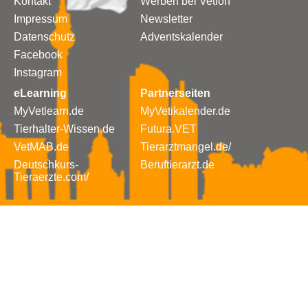
Kontakt
Werben bei Vetion
Impressum
Newsletter
Datenschutz
Adventskalender
Facebook
Instagram
eLearning
Partnerseiten
MyVetlearn.de
MyVetikalender.de
Tierhalter-Wissen.de
Futura.VET
VetMAB.de
Tierarztmangel.de/
Deutschkurs-
Beruftierarzt.de
Tieraerzte.com/