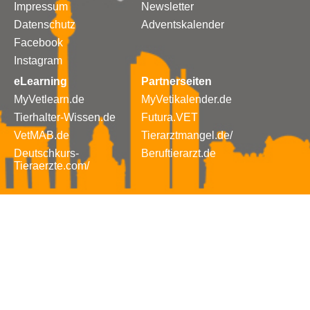
Impressum
Newsletter
Datenschutz
Adventskalender
Facebook
Instagram
eLearning
Partnerseiten
MyVetlearn.de
MyVetikalender.de
Tierhalter-Wissen.de
Futura.VET
VetMAB.de
Tierarztmangel.de/
Deutschkurs-
Beruftierarzt.de
Tieraerzte.com/