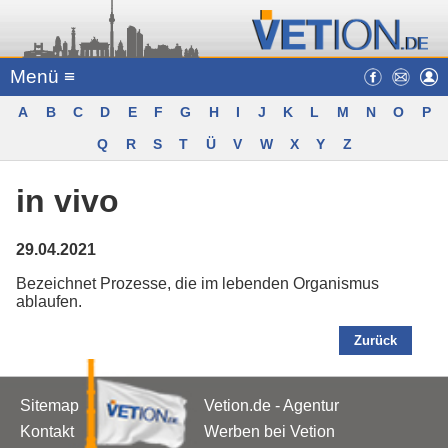
Menü ≡
A
B
C
D
E
F
G
H
I
J
K
L
M
N
O
P
Q
R
S
T
Ü
V
W
X
Y
Z
in vivo
29.04.2021
Bezeichnet Prozesse, die im lebenden Organismus
ablaufen.
Zurück
Sitemap
Vetion.de - Agentur
Kontakt
Werben bei Vetion