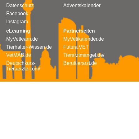
Datenschutz
Adventskalender
Facebook
Instagram
eLearning
Partnerseiten
MyVetlearn.de
MyVetikalender.de
Tierhalter-Wissen.de
Futura.VET
VetMAB.de
Tierarztmangel.de/
Deutschkurs-
Beruftierarzt.de
Tieraerzte.com/