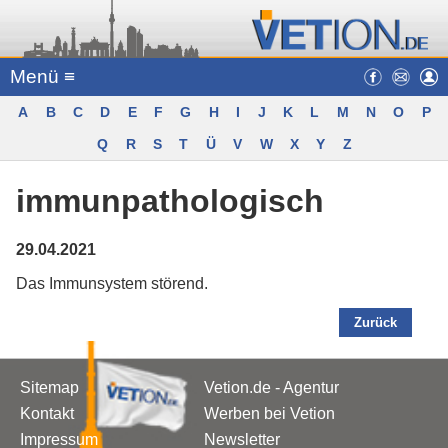
Menü ≡
A
B
C
D
E
F
G
H
I
J
K
L
M
N
O
P
Q
R
S
T
Ü
V
W
X
Y
Z
immunpathologisch
29.04.2021
Das Immunsystem störend.
Zurück
Sitemap
Vetion.de - Agentur
Kontakt
Werben bei Vetion
Impressum
Newsletter