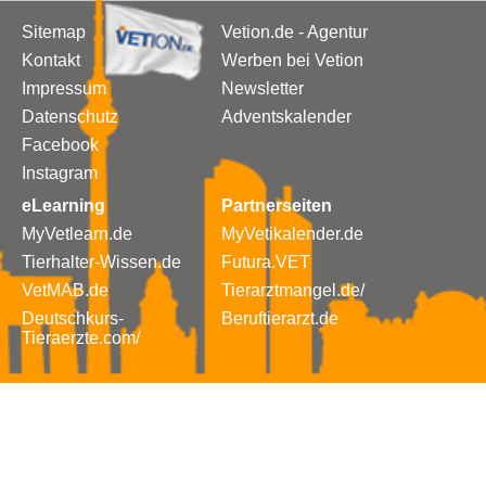
Sitemap
Vetion.de - Agentur
Kontakt
Werben bei Vetion
Impressum
Newsletter
Datenschutz
Adventskalender
Facebook
Instagram
eLearning
Partnerseiten
MyVetlearn.de
MyVetikalender.de
Tierhalter-Wissen.de
Futura.VET
VetMAB.de
Tierarztmangel.de/
Deutschkurs-
Beruftierarzt.de
Tieraerzte.com/