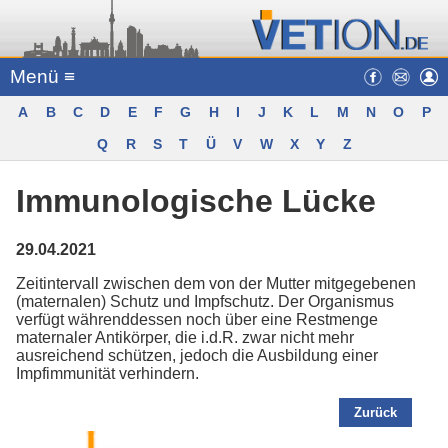
Menü ≡
A
B
C
D
E
F
G
H
I
J
K
L
M
N
O
P
Q
R
S
T
Ü
V
W
X
Y
Z
Immunologische Lücke
29.04.2021
Zeitintervall zwischen dem von der Mutter mitgegebenen
(maternalen) Schutz und Impfschutz. Der Organismus
verfügt währenddessen noch über eine Restmenge
maternaler Antikörper, die i.d.R. zwar nicht mehr
ausreichend schützen, jedoch die Ausbildung einer
Impfimmunität verhindern.
Zurück