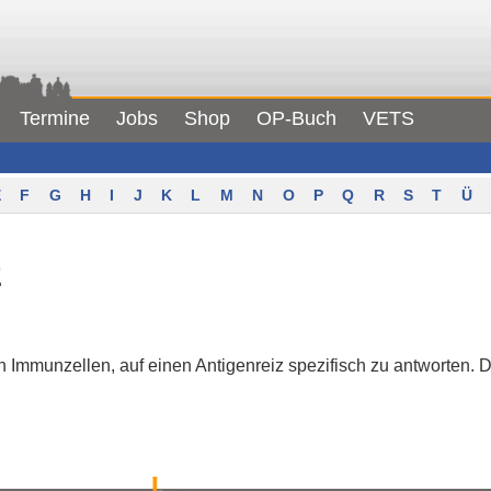
Termine
Jobs
Shop
OP-Buch
VETS
F
G
H
I
J
K
L
M
N
O
P
Q
R
S
T
Ü
z
 Immunzellen, auf einen Antigenreiz spezifisch zu antworten. 