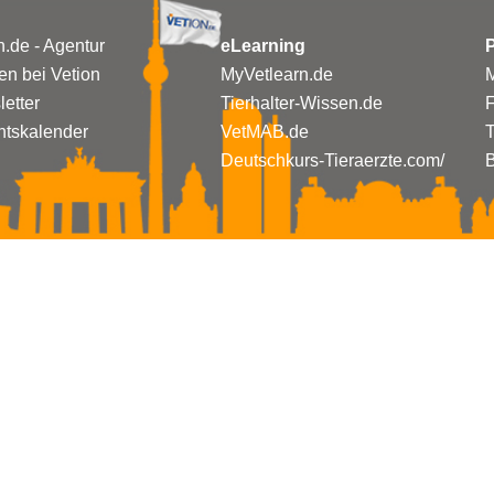
n.de - Agentur
eLearning
P
n bei Vetion
MyVetlearn.de
M
etter
Tierhalter-Wissen.de
tskalender
VetMAB.de
T
Deutschkurs-Tieraerzte.com/
B