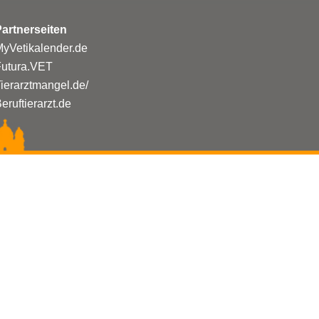
artnerseiten
yVetikalender.de
Futura.VET
ierarztmangel.de/
eruftierarzt.de