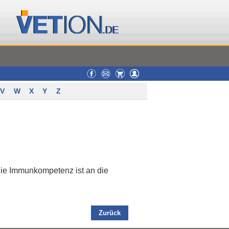
V
W
X
Y
Z
Die Immunkompetenz ist an die
Zurück