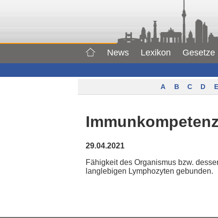
News
Lexikon
Gesetze
A
B
C
D
E
Immunkompeten
29.04.2021
Fähigkeit des Organismus bzw. dessen
langlebigen Lymphozyten gebunden.