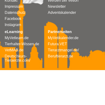
Kontakt
Werben bei Vetion
Impressum
Newsletter
Datenschutz
Adventskalender
Facebook
Instagram
eLearning
Partnerseiten
MyVetlearn.de
MyVetikalender.de
Tierhalter-Wissen.de
Futura.VET
VetMAB.de
Tierarztmangel.de/
Deutschkurs-
Beruftierarzt.de
Tieraerzte.com/