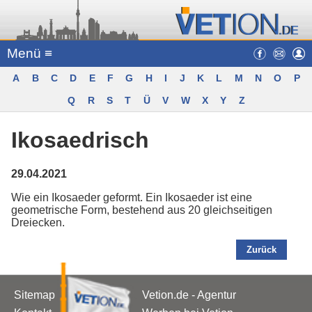
Menü ≡
A
B
C
D
E
F
G
H
I
J
K
L
M
N
O
P
Q
R
S
T
Ü
V
W
X
Y
Z
Ikosaedrisch
29.04.2021
Wie ein Ikosaeder geformt. Ein Ikosaeder ist eine
geometrische Form, bestehend aus 20 gleichseitigen
Dreiecken.
Zurück
Sitemap
Vetion.de - Agentur