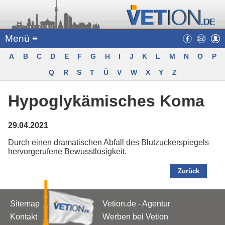
Menü ≡
A
B
C
D
E
F
G
H
I
J
K
L
M
N
O
P
Q
R
S
T
Ü
V
W
X
Y
Z
Hypoglykämisches Koma
29.04.2021
Durch einen dramatischen Abfall des Blutzuckerspiegels
hervorgerufene Bewusstlosigkeit.
Zurück
Sitemap
Vetion.de - Agentur
Kontakt
Werben bei Vetion