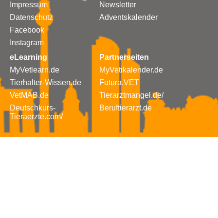
Impressum
Newsletter
Datenschutz
Adventskalender
Facebook
Instagram
eLearning
Partnerseiten
MyVetlearn.de
MyVetikalender.de
Tierhalter-Wissen.de
Futura.VET
VetMAB.de
Tierarztmangel.de/
Deutschkurs-
Beruftierarzt.de
Tieraerzte.com/