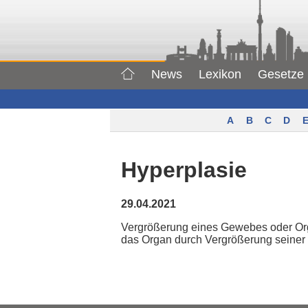
News
Lexikon
Gesetze
A
B
C
D
E
Hyperplasie
29.04.2021
Vergrößerung eines Gewebes oder Organ
das Organ durch Vergrößerung seiner