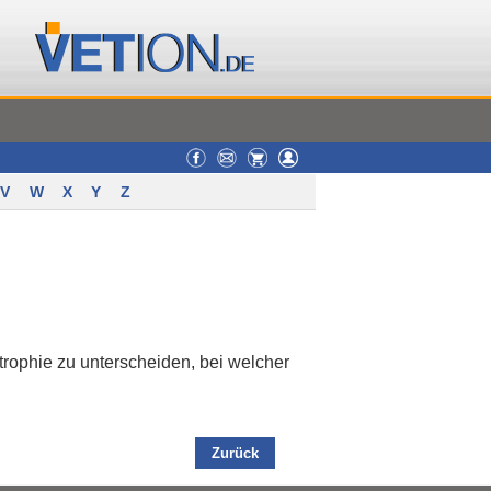
V
W
X
Y
Z
trophie zu unterscheiden, bei welcher
Zurück