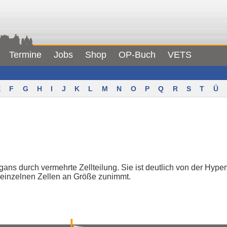
Termine
Jobs
Shop
OP-Buch
VETS
F
G
H
I
J
K
L
M
N
O
P
Q
R
S
T
Ü
s durch vermehrte Zellteilung. Sie ist deutlich von der Hyper
 einzelnen Zellen an Größe zunimmt.