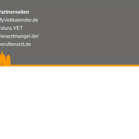
artnerseiten
yVetikalender.de
Futura.VET
ierarztmangel.de/
eruftierarzt.de