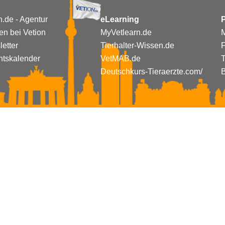
n.de - Agentur
eLearning
P
n bei Vetion
MyVetlearn.de
M
etter
Tierhalter-Wissen.de
tskalender
VetMAB.de
T
Deutschkurs-Tieraerzte.com/
B