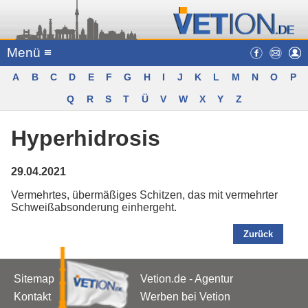
Menü ≡
A
B
C
D
E
F
G
H
I
J
K
L
M
N
O
P
Q
R
S
T
Ü
V
W
X
Y
Z
Hyperhidrosis
29.04.2021
Vermehrtes, übermäßiges Schitzen, das mit vermehrter
Schweißabsonderung einhergeht.
Zurück
Sitemap
Vetion.de - Agentur
Kontakt
Werben bei Vetion