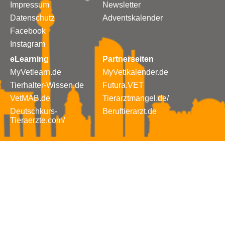
Impressum
Newsletter
Datenschutz
Adventskalender
Facebook
Instagram
eLearning
Partnerseiten
MyVetlearn.de
MyVetikalender.de
Tierhalter-Wissen.de
Futura.VET
VetMAB.de
Tierarztmangel.de/
Deutschkurs-
Beruftierarzt.de
Tieraerzte.com/