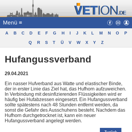
Menü ≡
A
B
C
D
E
F
G
H
I
J
K
L
M
N
O
P
Q
R
S
T
Ü
V
W
X
Y
Z
Hufangussverband
29.04.2021
Ein nasser Hufverband aus Watte und elastischer Binde,
der in erster Linie das Ziel hat, das Hufhorn aufzuweichen.
In Verbindung mit desinfizierenden Flüssigkeiten wird er
häufig bei Hufabzessen eingesetzt. Ein Hufangussverband
sollte spätestens nach 48 Stunden entfernt werden, da
sonst die Gefahr des Ausschuhens besteht. Nachdem das
Hufhorn durchgetrocknet ist, kann ein neuer
Hufangussverband angelegt werden.