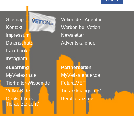
Zurück
Sitemap
Vetion.de - Agentur
Kontakt
Werben bei Vetion
Impressum
Newsletter
Datenschutz
Adventskalender
Facebook
Instagram
eLearning
Partnerseiten
MyVetlearn.de
MyVetikalender.de
Tierhalter-Wissen.de
Futura.VET
VetMAB.de
Tierarztmangel.de/
Deutschkurs-
Beruftierarzt.de
Tieraerzte.com/