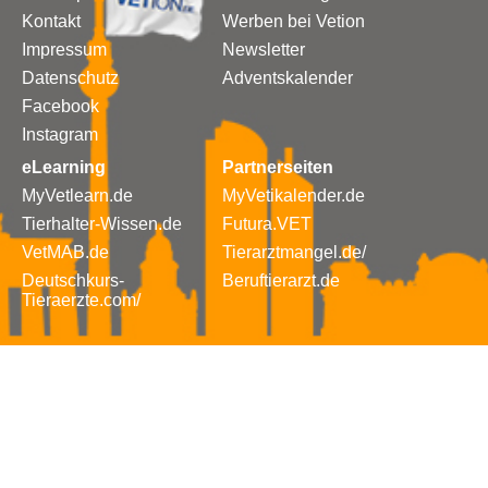
Kontakt
Werben bei Vetion
Impressum
Newsletter
Datenschutz
Adventskalender
Facebook
Instagram
eLearning
Partnerseiten
MyVetlearn.de
MyVetikalender.de
Tierhalter-Wissen.de
Futura.VET
VetMAB.de
Tierarztmangel.de/
Deutschkurs-
Beruftierarzt.de
Tieraerzte.com/