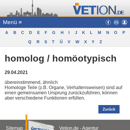
Menü ≡
A
B
C
D
E
F
G
H
I
J
K
L
M
N
O
P
Q
R
S
T
Ü
V
W
X
Y
Z
homolog / homöotypisch
29.04.2021
übereinstimmend, ähnlich
Homologe Teile (z.B. Organe, Verhaltensweisen) sind auf
einen gemeinsamen Ursprung zurückzuführen, können
aber verschiedene Funktionen erfüllen.
Zurück
Sitemap
Vetion.de - Agentur