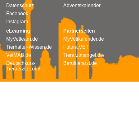
Datenschutz
Adventskalender
Facebook
Instagram
eLearning
Partnerseiten
MyVetlearn.de
MyVetikalender.de
Tierhalter-Wissen.de
Futura.VET
VetMAB.de
Tierarztmangel.de/
Deutschkurs-
Beruftierarzt.de
Tieraerzte.com/