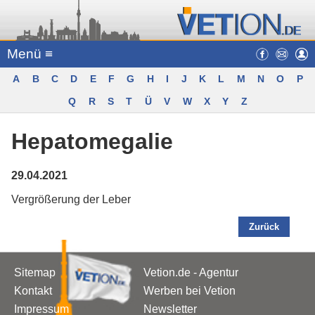
Menü ≡
A
B
C
D
E
F
G
H
I
J
K
L
M
N
O
P
Q
R
S
T
Ü
V
W
X
Y
Z
Hepatomegalie
29.04.2021
Vergrößerung der Leber
Zurück
Sitemap
Vetion.de - Agentur
Kontakt
Werben bei Vetion
Impressum
Newsletter