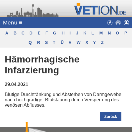
Menü ≡
A
B
C
D
E
F
G
H
I
J
K
L
M
N
O
P
Q
R
S
T
Ü
V
W
X
Y
Z
Hämorrhagische
Infarzierung
29.04.2021
Blutige Durchtränkung und Absterben von Darmgewebe
nach hochgradiger Blutstauung durch Versperrung des
venösen Abflusses.
Zurück