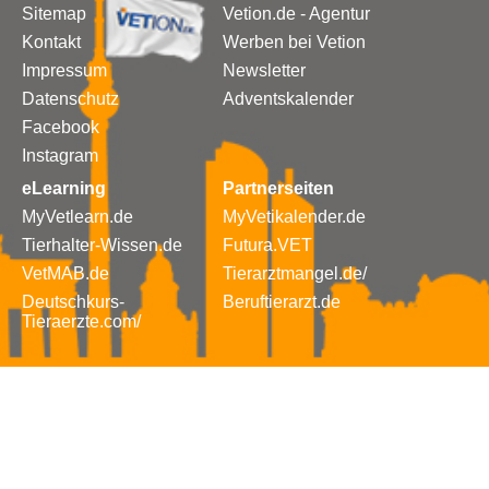
Sitemap
Vetion.de - Agentur
Kontakt
Werben bei Vetion
Impressum
Newsletter
Datenschutz
Adventskalender
Facebook
Instagram
eLearning
Partnerseiten
MyVetlearn.de
MyVetikalender.de
Tierhalter-Wissen.de
Futura.VET
VetMAB.de
Tierarztmangel.de/
Deutschkurs-
Beruftierarzt.de
Tieraerzte.com/