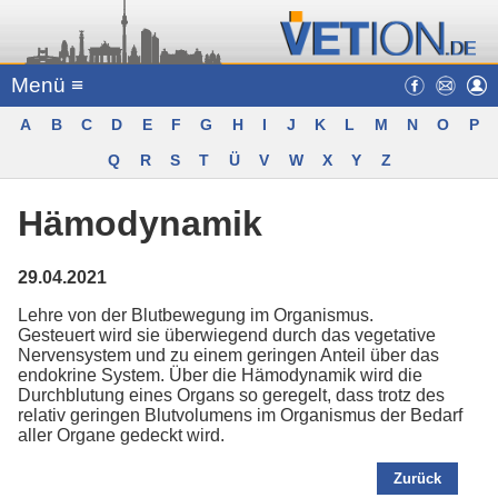
Menü ≡
A
B
C
D
E
F
G
H
I
J
K
L
M
N
O
P
Q
R
S
T
Ü
V
W
X
Y
Z
Hämodynamik
29.04.2021
Lehre von der Blutbewegung im Organismus.
Gesteuert wird sie überwiegend durch das vegetative
Nervensystem und zu einem geringen Anteil über das
endokrine System. Über die Hämodynamik wird die
Durchblutung eines Organs so geregelt, dass trotz des
relativ geringen Blutvolumens im Organismus der Bedarf
aller Organe gedeckt wird.
Zurück