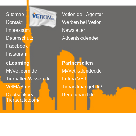
Sitemap
Vetion.de - Agentur
Kontakt
Werben bei Vetion
Impressum
Newsletter
Datenschutz
Adventskalender
Facebook
Instagram
eLearning
Partnerseiten
MyVetlearn.de
MyVetikalender.de
Tierhalter-Wissen.de
Futura.VET
VetMAB.de
Tierarztmangel.de/
Deutschkurs-
Beruftierarzt.de
Tieraerzte.com/