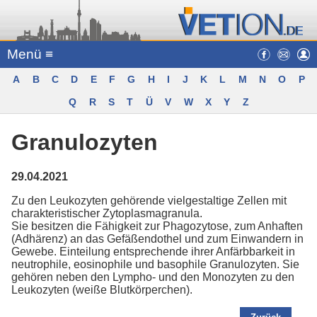
Menü ≡
A
B
C
D
E
F
G
H
I
J
K
L
M
N
O
P
Q
R
S
T
Ü
V
W
X
Y
Z
Granulozyten
29.04.2021
Zu den Leukozyten gehörende vielgestaltige Zellen mit
charakteristischer Zytoplasmagranula.
Sie besitzen die Fähigkeit zur Phagozytose, zum Anhaften
(Adhärenz) an das Gefäßendothel und zum Einwandern in
Gewebe. Einteilung entsprechende ihrer Anfärbbarkeit in
neutrophile, eosinophile und basophile Granulozyten. Sie
gehören neben den Lympho- und den Monozyten zu den
Leukozyten (weiße Blutkörperchen).