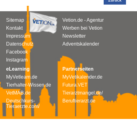
Zurück
Sitemap
Vetion.de - Agentur
Kontakt
Werben bei Vetion
Impressum
Newsletter
Datenschutz
Adventskalender
Facebook
Instagram
eLearning
Partnerseiten
MyVetlearn.de
MyVetikalender.de
Tierhalter-Wissen.de
Futura.VET
VetMAB.de
Tierarztmangel.de/
Deutschkurs-
Beruftierarzt.de
Tieraerzte.com/