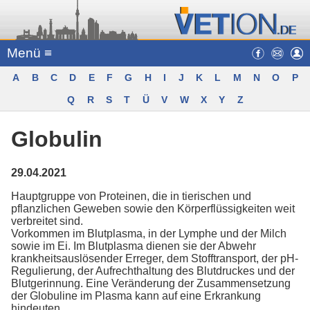
Menü ≡
A
B
C
D
E
F
G
H
I
J
K
L
M
N
O
P
Q
R
S
T
Ü
V
W
X
Y
Z
Globulin
29.04.2021
Hauptgruppe von Proteinen, die in tierischen und
pflanzlichen Geweben sowie den Körperflüssigkeiten weit
verbreitet sind.
Vorkommen im Blutplasma, in der Lymphe und der Milch
sowie im Ei. Im Blutplasma dienen sie der Abwehr
krankheitsauslösender Erreger, dem Stofftransport, der pH-
Regulierung, der Aufrechthaltung des Blutdruckes und der
Blutgerinnung. Eine Veränderung der Zusammensetzung
der Globuline im Plasma kann auf eine Erkrankung
hindeuten.