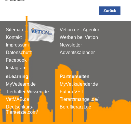
Zurück
Sitemap
Vetion.de - Agentur
Kontakt
Werben bei Vetion
Impressum
Newsletter
Datenschutz
Adventskalender
Facebook
Instagram
eLearning
Partnerseiten
MyVetlearn.de
MyVetikalender.de
Tierhalter-Wissen.de
Futura.VET
VetMAB.de
Tierarztmangel.de/
Deutschkurs-
Beruftierarzt.de
Tieraerzte.com/