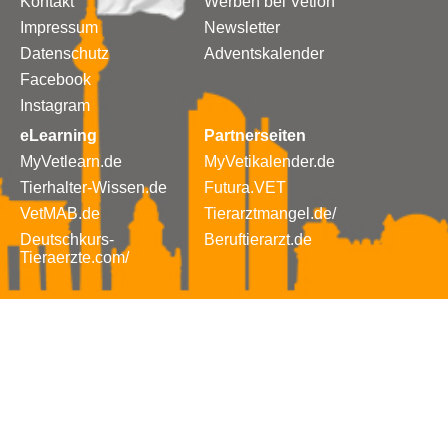
Kontakt
Werben bei Vetion
Impressum
Newsletter
Datenschutz
Adventskalender
Facebook
Instagram
eLearning
Partnerseiten
MyVetlearn.de
MyVetikalender.de
Tierhalter-Wissen.de
Futura.VET
VetMAB.de
Tierarztmangel.de/
Deutschkurs-
Beruftierarzt.de
Tieraerzte.com/