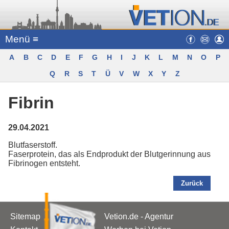
Menü ≡
A
B
C
D
E
F
G
H
I
J
K
L
M
N
O
P
Q
R
S
T
Ü
V
W
X
Y
Z
Fibrin
29.04.2021
Blutfaserstoff.
Faserprotein, das als Endprodukt der Blutgerinnung aus
Fibrinogen entsteht.
Zurück
Sitemap
Vetion.de - Agentur