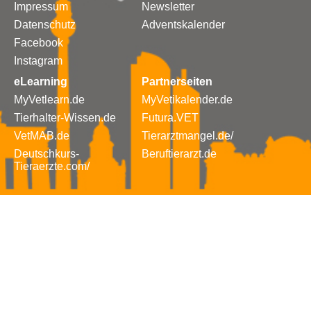
Impressum
Newsletter
Datenschutz
Adventskalender
Facebook
Instagram
eLearning
Partnerseiten
MyVetlearn.de
MyVetikalender.de
Tierhalter-Wissen.de
Futura.VET
VetMAB.de
Tierarztmangel.de/
Deutschkurs-
Beruftierarzt.de
Tieraerzte.com/