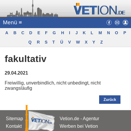
Menü ≡
A
B
C
D
E
F
G
H
I
J
K
L
M
N
O
P
Q
R
S
T
Ü
V
W
X
Y
Z
fakultativ
29.04.2021
Freiwillig, unverbindlich, nicht unbedingt, nicht
zwangsläufig
Zurück
Sitemap
Vetion.de - Agentur
Kontakt
Werben bei Vetion