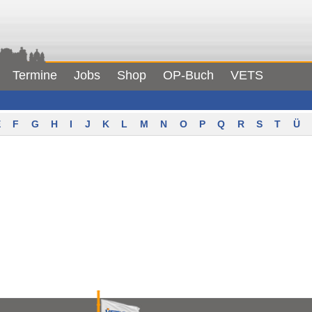
Termine
Jobs
Shop
OP-Buch
VETS
F
G
H
I
J
K
L
M
N
O
P
Q
R
S
T
Ü