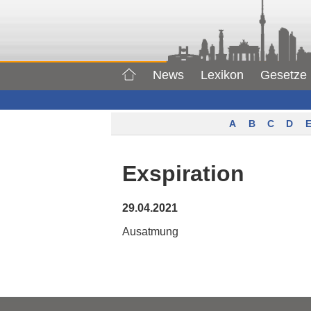
News
Lexikon
Gesetze
A
B
C
D
E
Exspiration
29.04.2021
Ausatmung