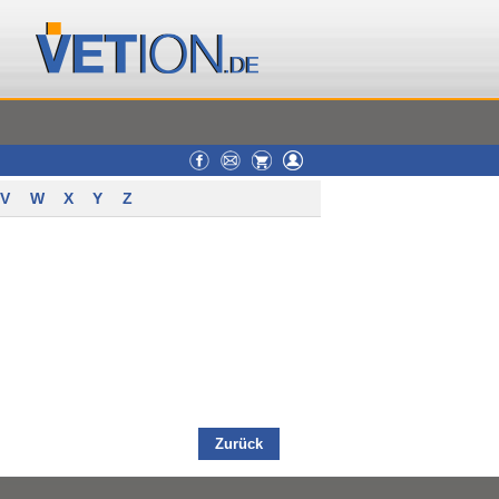
V
W
X
Y
Z
Zurück