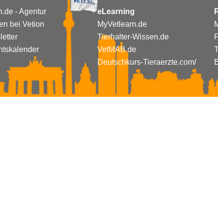
n.de - Agentur
eLearning
P
n bei Vetion
MyVetlearn.de
M
etter
Tierhalter-Wissen.de
tskalender
VetMAB.de
T
Deutschkurs-Tieraerzte.com/
B