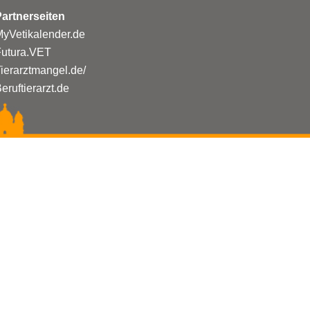
artnerseiten
yVetikalender.de
Futura.VET
ierarztmangel.de/
eruftierarzt.de