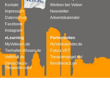
Kontakt
Werben bei Vetion
Impressum
Newsletter
Datenschutz
Adventskalender
Facebook
Instagram
eLearning
Partnerseiten
MyVetlearn.de
MyVetikalender.de
Tierhalter-Wissen.de
Futura.VET
VetMAB.de
Tierarztmangel.de/
Deutschkurs-
Beruftierarzt.de
Tieraerzte.com/