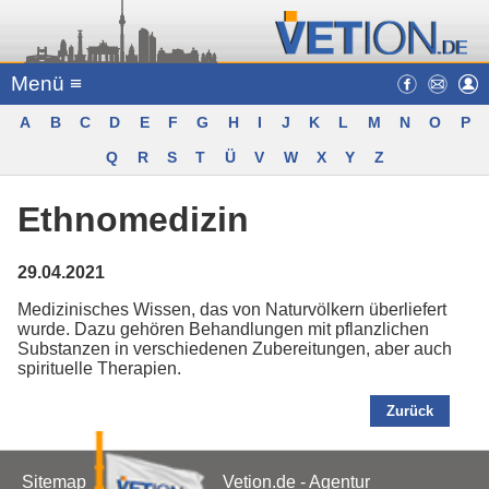
Menü ≡
A
B
C
D
E
F
G
H
I
J
K
L
M
N
O
P
Q
R
S
T
Ü
V
W
X
Y
Z
Ethnomedizin
29.04.2021
Medizinisches Wissen, das von Naturvölkern überliefert
wurde. Dazu gehören Behandlungen mit pflanzlichen
Substanzen in verschiedenen Zubereitungen, aber auch
spirituelle Therapien.
Zurück
Sitemap
Vetion.de - Agentur