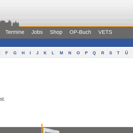
Termine
Jobs
Shop
OP-Buch
VETS
F
G
H
I
J
K
L
M
N
O
P
Q
R
S
T
Ü
st.