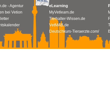
n.de - Agentur
eLearning
P
n bei Vetion
MyVetlearn.de
M
etter
Tierhalter-Wissen.de
tskalender
VetMAB.de
T
Deutschkurs-Tieraerzte.com/
B