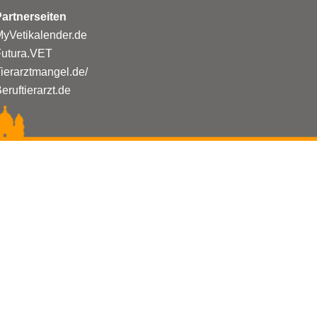
artnerseiten
yVetikalender.de
Futura.VET
ierarztmangel.de/
eruftierarzt.de