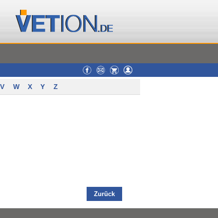
V
W
X
Y
Z
Zurück