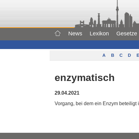
News
Lexikon
Gesetze
A
B
C
D
E
enzymatisch
29.04.2021
Vorgang, bei dem ein Enzym beteiligt i