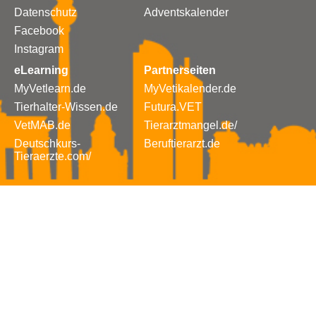
Datenschutz
Adventskalender
Facebook
Instagram
eLearning
Partnerseiten
MyVetlearn.de
MyVetikalender.de
Tierhalter-Wissen.de
Futura.VET
VetMAB.de
Tierarztmangel.de/
Deutschkurs-
Beruftierarzt.de
Tieraerzte.com/