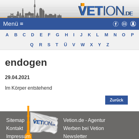
Menü ≡
A
B
C
D
E
F
G
H
I
J
K
L
M
N
O
P
Q
R
S
T
Ü
V
W
X
Y
Z
endogen
29.04.2021
Im Körper entstehend
Zurück
Sitemap
Vetion.de - Agentur
Kontakt
Werben bei Vetion
Impressum
Newsletter