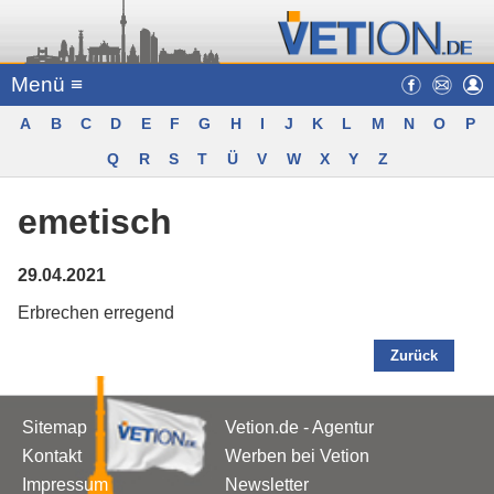
Menü ≡
A
B
C
D
E
F
G
H
I
J
K
L
M
N
O
P
Q
R
S
T
Ü
V
W
X
Y
Z
emetisch
29.04.2021
Erbrechen erregend
Zurück
Sitemap
Vetion.de - Agentur
Kontakt
Werben bei Vetion
Impressum
Newsletter