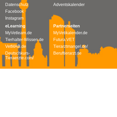
Datenschutz
Adventskalender
Facebook
Instagram
eLearning
Partnerseiten
MyVetlearn.de
MyVetikalender.de
Tierhalter-Wissen.de
Futura.VET
VetMAB.de
Tierarztmangel.de/
Deutschkurs-
Beruftierarzt.de
Tieraerzte.com/