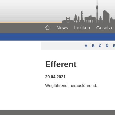
News
Lexikon
Gesetze
A
B
C
D
E
Efferent
29.04.2021
Wegführend, herausführend.