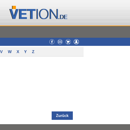
V
W
X
Y
Z
Zurück