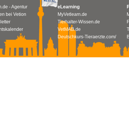
n.de - Agentur
eLearning
P
n bei Vetion
MyVetlearn.de
M
etter
Tierhalter-Wissen.de
tskalender
VetMAB.de
T
Deutschkurs-Tieraerzte.com/
B