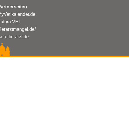
artnerseiten
yVetikalender.de
Futura.VET
ierarztmangel.de/
eruftierarzt.de