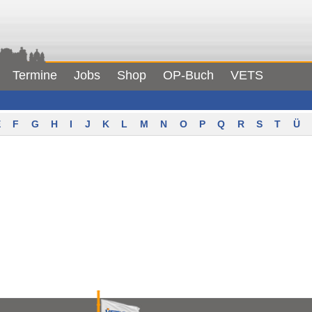
Termine
Jobs
Shop
OP-Buch
VETS
F
G
H
I
J
K
L
M
N
O
P
Q
R
S
T
Ü