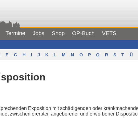
Termine
Jobs
Shop
OP-Buch
VETS
F
G
H
I
J
K
L
M
N
O
P
Q
R
S
T
Ü
isposition
tsprechenden Exposition mit schädigenden oder krankmachende
idet zwischen ererbter, angeborener und erworbener Dispositio