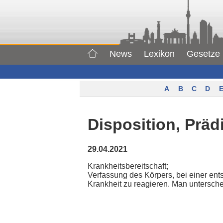
News
Lexikon
Gesetze
A
B
C
D
E
Disposition, Präd
29.04.2021
Krankheitsbereitschaft;
Verfassung des Körpers, bei einer en
Krankheit zu reagieren. Man untersche