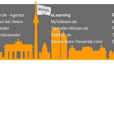
n.de - Agentur
eLearning
P
n bei Vetion
MyVetlearn.de
M
etter
Tierhalter-Wissen.de
tskalender
VetMAB.de
T
Deutschkurs-Tieraerzte.com/
B