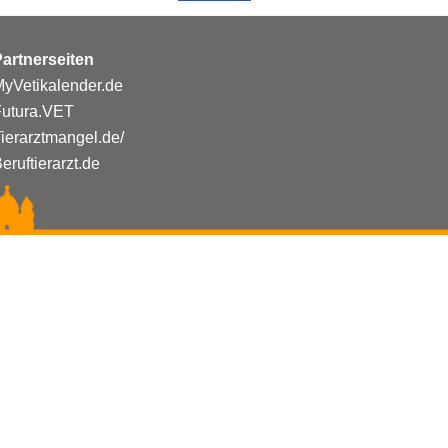
artnerseiten
yVetikalender.de
Futura.VET
ierarztmangel.de/
eruftierarzt.de