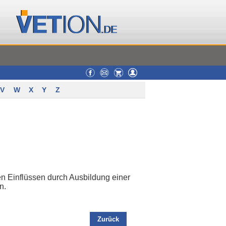
V
W
X
Y
Z
n Einflüssen durch Ausbildung einer
n.
Zurück