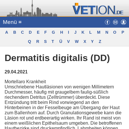
Menü ≡
A
B
C
D
E
F
G
H
I
J
K
L
M
N
O
P
Q
R
S
T
Ü
V
W
X
Y
Z
Dermatitis digitalis (DD)
29.04.2021
Mortellaro Krankheit
Umschriebene Hautläsionen von wenigen Millimetern
Durchmesser, häufig mit graugelbem faulig-süßlich
riechendem Detritus (Zelltrümmer) überdeckt. Diese
Entzündung tritt beim Rind vorwiegend an den
Hinterbeinen in der Fesselbeuge am Übergang der Haut
zum Ballenhorn auf. Durch Granulationsgewebe kann die
Läsion rot und erdbeerartig wirken. Ihr Rand ist meist von
einem weißlichen Epithelsaum umgeben. Die betroffenen
Hautbezirke sind druckempfindlich, Lahmheiten können