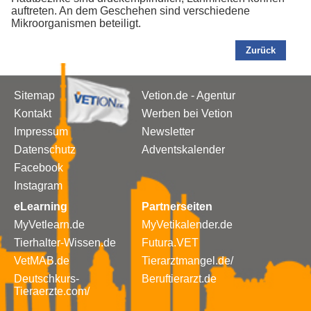
auftreten. An dem Geschehen sind verschiedene
Mikroorganismen beteiligt.
Zurück
Sitemap
Vetion.de - Agentur
Kontakt
Werben bei Vetion
Impressum
Newsletter
Datenschutz
Adventskalender
Facebook
Instagram
eLearning
Partnerseiten
MyVetlearn.de
MyVetikalender.de
Tierhalter-Wissen.de
Futura.VET
VetMAB.de
Tierarztmangel.de/
Deutschkurs-
Beruftierarzt.de
Tieraerzte.com/