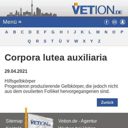
Menü ≡
A
B
C
D
E
F
G
H
I
J
K
L
M
N
O
P
Q
R
S
T
Ü
V
W
X
Y
Z
Corpora lutea auxiliaria
29.04.2021
Hilfsgelbkörper
Progesteron produzierende Gelbkörper, die jedoch nicht
aus dem ovulierten Follikel hervorgegangenen sind.
Zurück
Sitemap
Vetion.de - Agentur