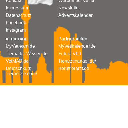
Kontakt
Werben bei Vetion
Impressum
Newsletter
Datenschutz
Adventskalender
Facebook
Instagram
eLearning
Partnerseiten
MyVetlearn.de
MyVetikalender.de
Tierhalter-Wissen.de
Futura.VET
VetMAB.de
Tierarztmangel.de/
Deutschkurs-
Beruftierarzt.de
Tieraerzte.com/