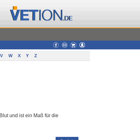
V
W
X
Y
Z
ut und ist ein Maß für die