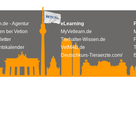
n.de - Agentur
eLearning
P
n bei Vetion
MyVetlearn.de
M
etter
Tierhalter-Wissen.de
tskalender
VetMAB.de
T
Deutschkurs-Tieraerzte.com/
B