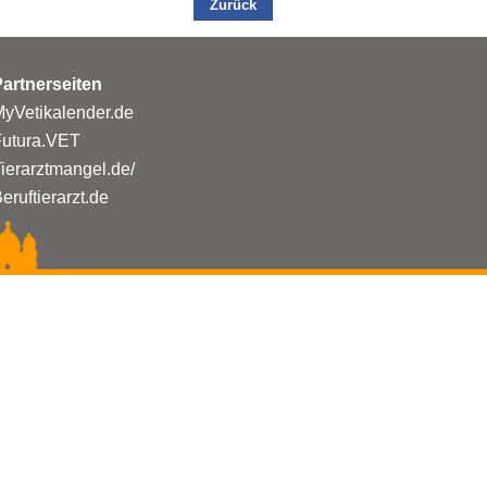
Zurück
artnerseiten
yVetikalender.de
Futura.VET
ierarztmangel.de/
eruftierarzt.de