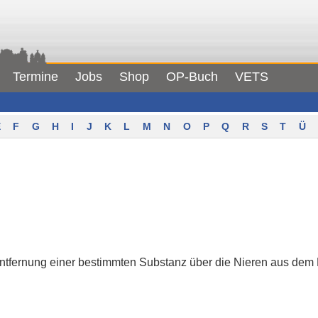
Termine
Jobs
Shop
OP-Buch
VETS
F
G
H
I
J
K
L
M
N
O
P
Q
R
S
T
Ü
ntfernung einer bestimmten Substanz über die Nieren aus dem Bl