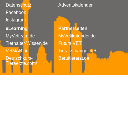
Datenschutz
Adventskalender
Facebook
Instagram
eLearning
Partnerseiten
MyVetlearn.de
MyVetikalender.de
Tierhalter-Wissen.de
Futura.VET
VetMAB.de
Tierarztmangel.de/
Deutschkurs-
Beruftierarzt.de
Tieraerzte.com/