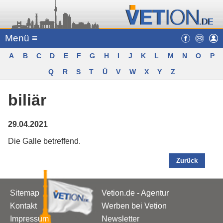
Menü ≡
A
B
C
D
E
F
G
H
I
J
K
L
M
N
O
P
Q
R
S
T
Ü
V
W
X
Y
Z
biliär
29.04.2021
Die Galle betreffend.
Zurück
Sitemap
Vetion.de - Agentur
Kontakt
Werben bei Vetion
Impressum
Newsletter