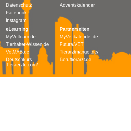
Datenschutz
Adventskalender
Facebook
Instagram
eLearning
Partnerseiten
MyVetlearn.de
MyVetikalender.de
Tierhalter-Wissen.de
Futura.VET
VetMAB.de
Tierarztmangel.de/
Deutschkurs-
Beruftierarzt.de
Tieraerzte.com/