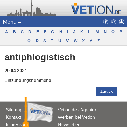
Menü ≡
A
B
C
D
E
F
G
H
I
J
K
L
M
N
O
P
Q
R
S
T
Ü
V
W
X
Y
Z
antiphlogistisch
29.04.2021
Entzündungshemmend.
Zurück
Sitemap
Vetion.de - Agentur
Kontakt
Werben bei Vetion
Impressum
Newsletter