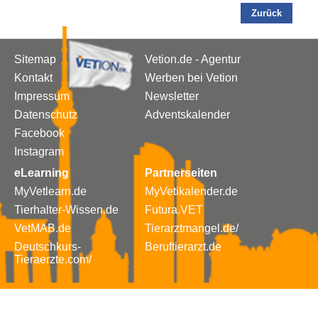
Zurück
Sitemap
Vetion.de - Agentur
Kontakt
Werben bei Vetion
Impressum
Newsletter
Datenschutz
Adventskalender
Facebook
Instagram
eLearning
Partnerseiten
MyVetlearn.de
MyVetikalender.de
Tierhalter-Wissen.de
Futura.VET
VetMAB.de
Tierarztmangel.de/
Deutschkurs-
Beruftierarzt.de
Tieraerzte.com/