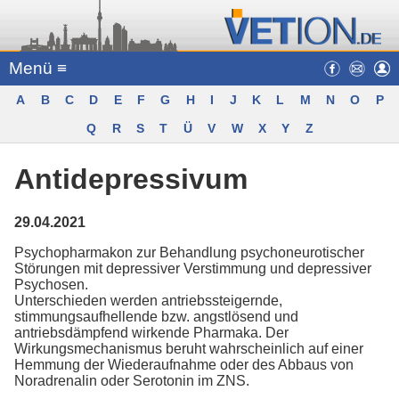
Menü ≡
A
B
C
D
E
F
G
H
I
J
K
L
M
N
O
P
Q
R
S
T
Ü
V
W
X
Y
Z
Antidepressivum
29.04.2021
Psychopharmakon zur Behandlung psychoneurotischer
Störungen mit depressiver Verstimmung und depressiver
Psychosen.
Unterschieden werden antriebssteigernde,
stimmungsaufhellende bzw. angstlösend und
antriebsdämpfend wirkende Pharmaka. Der
Wirkungsmechanismus beruht wahrscheinlich auf einer
Hemmung der Wiederaufnahme oder des Abbaus von
Noradrenalin oder Serotonin im ZNS.