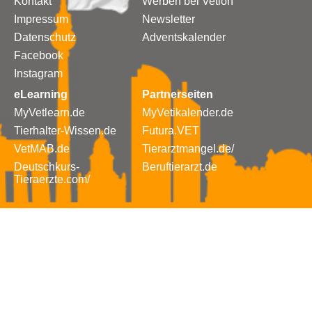
Kontakt
Werben bei Vetion
Impressum
Newsletter
Datenschutz
Adventskalender
Facebook
Instagram
eLearning
Partnerseiten
MyVetlearn.de
MyVetikalender.de
Tierhalter-Wissen.de
Futura.VET
VetMAB.de
Tierarztmangel.de/
Deutschkurs-
Beruftierarzt.de
Tieraerzte.com/