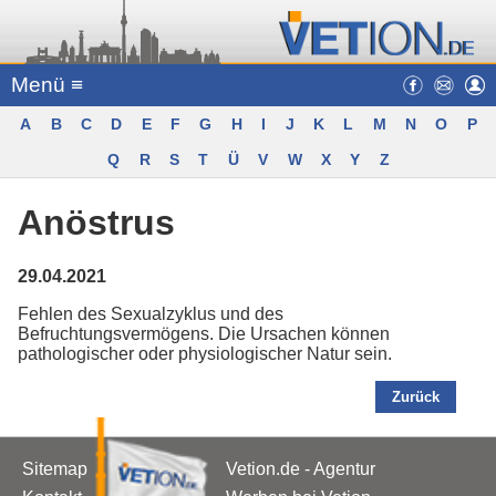
Menü ≡
A
B
C
D
E
F
G
H
I
J
K
L
M
N
O
P
Q
R
S
T
Ü
V
W
X
Y
Z
Anöstrus
29.04.2021
Fehlen des Sexualzyklus und des
Befruchtungsvermögens. Die Ursachen können
pathologischer oder physiologischer Natur sein.
Zurück
Sitemap
Vetion.de - Agentur