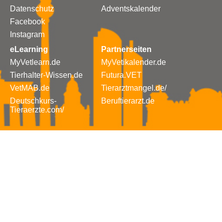
Datenschutz
Adventskalender
Facebook
Instagram
eLearning
Partnerseiten
MyVetlearn.de
MyVetikalender.de
Tierhalter-Wissen.de
Futura.VET
VetMAB.de
Tierarztmangel.de/
Deutschkurs-
Beruftierarzt.de
Tieraerzte.com/