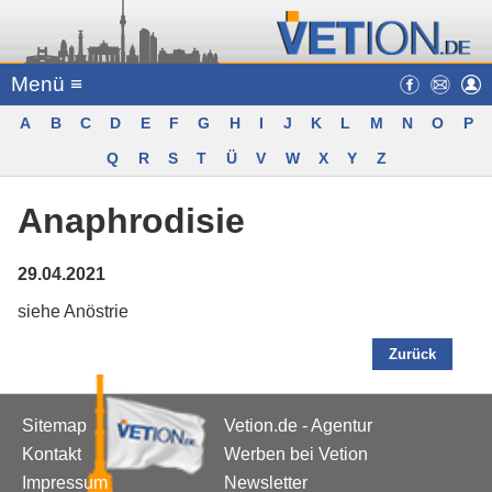
Menü ≡
A
B
C
D
E
F
G
H
I
J
K
L
M
N
O
P
Q
R
S
T
Ü
V
W
X
Y
Z
Anaphrodisie
29.04.2021
siehe Anöstrie
Zurück
Sitemap
Vetion.de - Agentur
Kontakt
Werben bei Vetion
Impressum
Newsletter