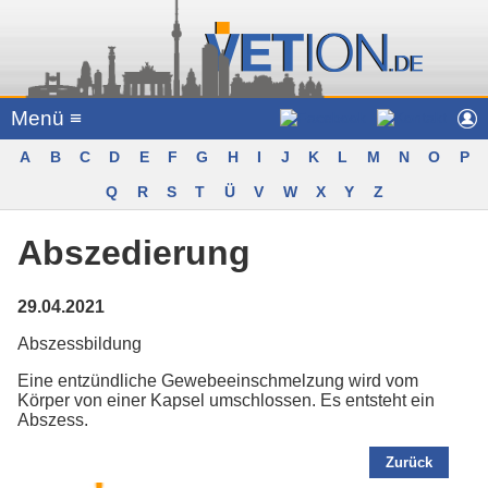
Menü ≡
A
B
C
D
E
F
G
H
I
J
K
L
M
N
O
P
Q
R
S
T
Ü
V
W
X
Y
Z
Abszedierung
29.04.2021
Abszessbildung
Eine entzündliche Gewebeeinschmelzung wird vom
Körper von einer Kapsel umschlossen. Es entsteht ein
Abszess.
Zurück