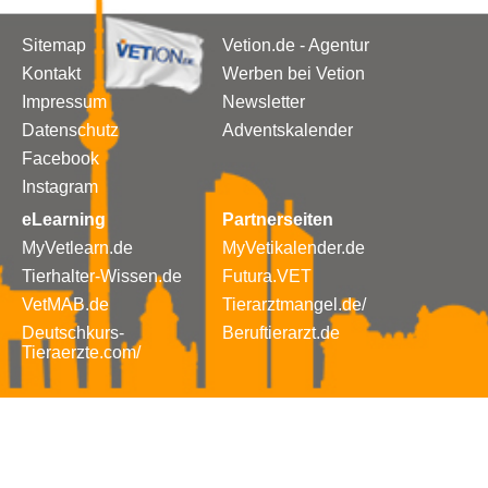
Sitemap
Vetion.de - Agentur
Kontakt
Werben bei Vetion
Impressum
Newsletter
Datenschutz
Adventskalender
Facebook
Instagram
eLearning
Partnerseiten
MyVetlearn.de
MyVetikalender.de
Tierhalter-Wissen.de
Futura.VET
VetMAB.de
Tierarztmangel.de/
Deutschkurs-
Beruftierarzt.de
Tieraerzte.com/