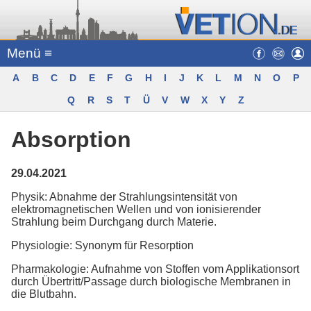
Menü ≡
A
B
C
D
E
F
G
H
I
J
K
L
M
N
O
P
Q
R
S
T
Ü
V
W
X
Y
Z
Absorption
29.04.2021
Physik: Abnahme der Strahlungsintensität von
elektromagnetischen Wellen und von ionisierender
Strahlung beim Durchgang durch Materie.
Physiologie: Synonym für Resorption
Pharmakologie: Aufnahme von Stoffen vom Applikationsort
durch Übertritt/Passage durch biologische Membranen in
die Blutbahn.