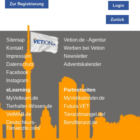
Zur Registrierung
Login
Zurück
Sitemap
Vetion.de - Agentur
Kontakt
Werben bei Vetion
Impressum
Newsletter
Datenschutz
Adventskalender
Facebook
Instagram
eLearning
Partnerseiten
MyVetlearn.de
MyVetikalender.de
Tierhalter-Wissen.de
Futura.VET
VetMAB.de
Tierarztmangel.de/
Deutschkurs-
Beruftierarzt.de
Tieraerzte.com/