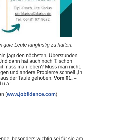
gute Leute langfristig zu halten.
rmin jagt den nächsten, Überstunden
Und dann hat auch noch T. schon
it muss man leben? Muss man nicht.
en und andere Probleme schnell „in
 aus der Taufe gehoben.
Vom 01. –
u.a.:
n (
www.jobfidence.com
)
nde, besonders wichtig sei für sie am