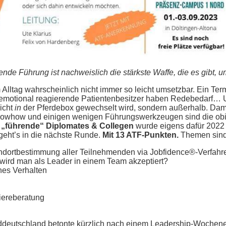
e Führung ist nachweislich die stärkste Waffe, die es gibt, um 
m Alltag wahrscheinlich nicht immer so leicht umsetzbar. Ein Te
 emotional reagierende Patientenbesitzer haben Redebedarf… 
icht
in
der Pferdebox gewechselt wird, sondern außerhalb. Dam
owhow und einigen wenigen Führungswerkzeugen sind die obig
 „führende“ Diplomates & Collegen
wurde eigens dafür 2022
geht’s in die nächste Runde.
Mit 13 ATF-Punkten.
Themen sind 
andortbestimmung aller Teilnehmenden via Jobfidence®-Verfahre
wird man als Leader in einem Team akzeptiert?
hes Verhalten
iereberatung
Süddeutschland betonte kürzlich nach einem Leadership-Wochene