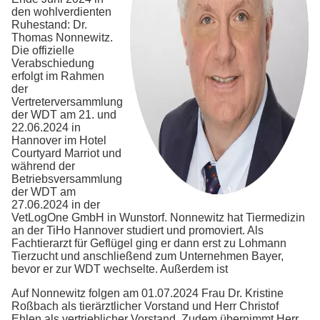
den wohlverdienten
Ruhestand: Dr.
Thomas Nonnewitz.
Die offizielle
Verabschiedung
erfolgt im Rahmen
der
Vertreterversammlung
der WDT am 21. und
22.06.2024 in
Hannover im Hotel
Courtyard Marriot und
während der
Betriebsversammlung
der WDT am
27.06.2024 in der
VetLogOne GmbH in Wunstorf. Nonnewitz hat Tiermedizin
an der TiHo Hannover studiert und promoviert. Als
Fachtierarzt für Geflügel ging er dann erst zu Lohmann
Tierzucht und anschließend zum Unternehmen Bayer,
bevor er zur WDT wechselte. Außerdem ist
Auf Nonnewitz folgen am 01.07.2024 Frau Dr. Kristine
Roßbach als tierärztlicher Vorstand und Herr Christof
Ehlen als vertrieblicher Vorstand. Zudem übernimmt Herr