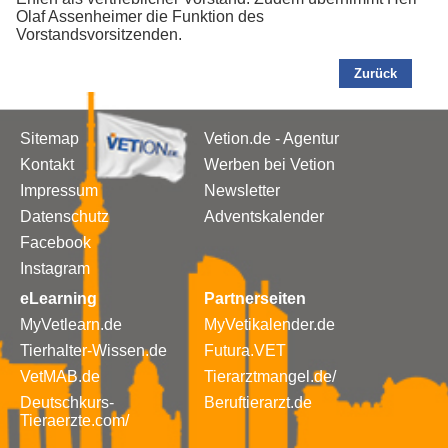
Olaf Assenheimer die Funktion des
Vorstandsvorsitzenden.
Zurück
Sitemap
Vetion.de - Agentur
Kontakt
Werben bei Vetion
Impressum
Newsletter
Datenschutz
Adventskalender
Facebook
Instagram
eLearning
Partnerseiten
MyVetlearn.de
MyVetikalender.de
Tierhalter-Wissen.de
Futura.VET
VetMAB.de
Tierarztmangel.de/
Deutschkurs-
Beruftierarzt.de
Tieraerzte.com/