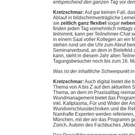
entsprechend den ganzen Tag vor dem 
Kretzschmar:
Auf gar keinen Fall, da
Ablauf in bildschirmverträgliche Lerne
sie
zeitlich ganz flexibel
sogar
neben 
finden jeden Tag vornehmlich mittags 
teilnimmt, kann per Teilnehmer-Chat 
in einem Saal voller Kollegen an ein 
stehen rund um die Uhr zum Abruf bere
Seminarverbund, an dem in Bielefeld 
kann, steht in diesem Jahr allen Teilne
Tagungsbesucher noch bis zum 16. Mai 
Was ist der inhaltliche Schwerpunkt i
Kretzschmar:
Auch digital bietet die
Thema von A bis Z auf den aktuellen S
Thema, an dem im Praxisalltag niema
Wundmanagement bietet das Programm.
inkl. Kaltplasma, Für und Wider der 
Wundverschlusstechniken und die Reko
Namhafte Experten werden referieren,
München, mit der wir das Programm ge
Zürich, Autorin des Fachbuches „Mo