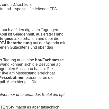
es einen „Crashkurs
 und – speziell für leitende TFA –
 auch auf den digitalen Tagungen.
pril ist Gelegenheit, aus erster Hand
ttelgesetz
zu erhalten und über die
OT-Überarbeitung
auf der Agenda mit
benen Gutachtens und über das
 der Tagung auch eine
bpt-Fachmesse
ssewand können sich die Besucher ab
ngeboten Ausschau halten. Die
r, live am Messestand erreichbar.
Messebühnen
präsentieren die
l. Auch hier gilt: Die
lnehmer untereinander. Bietet die bpt-
NTENSIV macht es aber tatsächlich