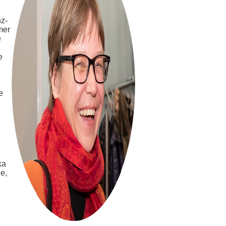
nz-
mer
e
e
e
ka
e,