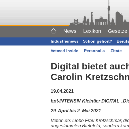
News
Lexikon
Gesetze
Industrienews
Schon gehört?
Beruf
Vetmed Inside
Personalia
Zitate
Digital bietet auc
Carolin Kretzschm
19.04.2021
bpt-INTENSIV Kleintier DIGITAL „D
29. April bis 2. Mai 2021
Vetion.de:
Liebe Frau Kretzschmar, die
angestammten Bielefeld, sondern komp