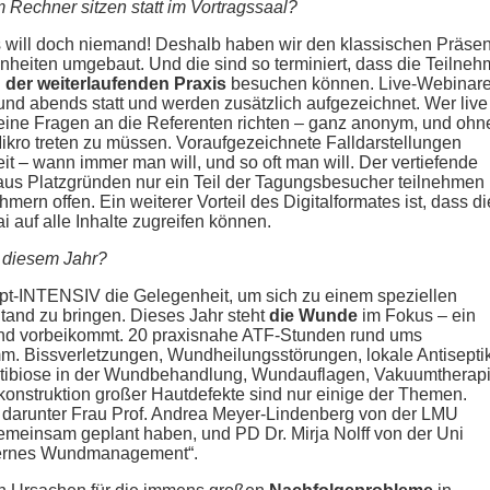
Rechner sitzen statt im Vortragssaal?
s will doch niemand! Deshalb haben wir den klassischen Präse
inheiten umgebaut. Und die sind so terminiert, dass die Teilneh
der weiterlaufenden Praxis
besuchen können. Live-Webinar
und abends statt und werden zusätzlich aufgezeichnet. Wer live
seine Fragen an die Referenten richten – ganz anonym, und ohn
Mikro treten zu müssen. Voraufgezeichnete Falldarstellungen
it – wann immer man will, und so oft man will. Der vertiefende
aus Platzgründen nur ein Teil der Tagungsbesucher teilnehmen
hmern offen. Ein weiterer Vorteil des Digitalformates ist, dass di
auf alle Inhalte zugreifen können.
n diesem Jahr?
 bpt-INTENSIV die Gelegenheit, um sich zu einem speziellen
tand zu bringen. Dieses Jahr steht
die Wunde
im Fokus – ein
nd vorbeikommt. 20 praxisnahe ATF-Stunden rund ums
 Bissverletzungen, Wundheilungsstörungen, lokale Antisepti
Antibiose in der Wundbehandlung, Wundauflagen, Vakuumtherapi
nstruktion großer Hautdefekte sind nur einige der Themen.
 darunter Frau Prof. Andrea Meyer-Lindenberg von der LMU
meinsam geplant haben, und PD Dr. Mirja Nolff von der Uni
dernes Wundmanagement“.