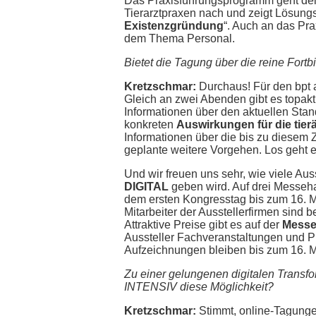
Das Praxisführungsprogramm geht de
Tierarztpraxen nach und zeigt Lösungsa
Existenzgründung
“. Auch an das Pra
dem Thema Personal.
Bietet die Tagung über die reine Fort
Kretzschmar:
Durchaus! Für den bpt a
Gleich an zwei Abenden gibt es topakt
Informationen über den aktuellen Sta
konkreten
Auswirkungen für die tierä
Informationen über die bis zu diese
geplante weitere Vorgehen. Los geht e
Und wir freuen uns sehr, wie viele Aus
DIGITAL
geben wird. Auf drei Messeha
dem ersten Kongresstag bis zum 16. M
Mitarbeiter der Ausstellerfirmen sind 
Attraktive Preise gibt es auf der
Messe
Aussteller Fachveranstaltungen und Pro
Aufzeichnungen bleiben bis zum 16. M
Zu einer gelungenen digitalen Transfo
INTENSIV diese Möglichkeit?
Kretzschmar:
Stimmt, online-Tagunge