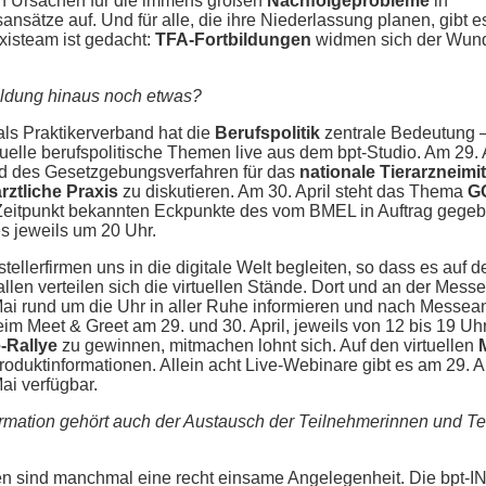
n Ursachen für die immens großen
Nachfolgeprobleme
in
nsätze auf. Und für alle, die ihre Niederlassung planen, gibt 
xisteam ist gedacht:
TFA-Fortbildungen
widmen sich der Wunde
bildung hinaus noch etwas?
ls Praktikerverband hat die
Berufspolitik
zentrale Bedeutung –
uelle berufspolitische Themen live aus dem bpt-Studio. Am 29. A
nd des Gesetzgebungsverfahren für das
nationale Tierarzneimi
rztliche Praxis
zu diskutieren. Am 30. April steht das Thema
G
m Zeitpunkt bekannten Eckpunkte des vom BMEL in Auftrag gege
s jeweils um 20 Uhr.
stellerfirmen uns in die digitale Welt begleiten, so dass es auf
llen verteilen sich die virtuellen Stände. Dort und an der Me
ai rund um die Uhr in aller Ruhe informieren und nach Messea
beim Meet & Greet am 29. und 30. April, jeweils von 12 bis 19 Uh
-Rallye
zu gewinnen, mitmachen lohnt sich. Auf den virtuellen
duktinformationen. Allein acht Live-Webinare gibt es am 29. Apri
ai verfügbar.
rmation gehört auch der Austausch der Teilnehmerinnen und Tei
n sind manchmal eine recht einsame Angelegenheit. Die bpt-I