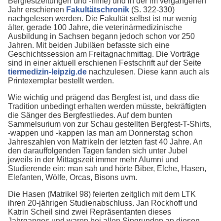
Bergfestzeitungen und -filme) und in der im vergangenen
Jahr erschienen
Fakultätschronik
(S. 322-330)
nachgelesen werden. Die Fakultät selbst ist nur wenig
älter, gerade 100 Jahre, die veterinärmedizinische
Ausbildung in Sachsen begann jedoch schon vor 250
Jahren. Mit beiden Jubiläen befasste sich eine
Geschichtssession am Freitagnachmittag. Die Vorträge
sind in einer aktuell erschienen Festschrift auf der Seite
tiermedizin-leipzig.de
nachzulesen. Diese kann auch als
Printexemplar bestellt werden.
Wie wichtig und prägend das Bergfest ist, und dass die
Tradition unbedingt erhalten werden müsste, bekräftigten
die Sänger des Bergfestliedes. Auf dem bunten
Sammelsurium von zur Schau gestellten Bergfest-T-Shirts,
-wappen und -kappen las man am Donnerstag schon
Jahreszahlen von Matrikeln der letzten fast 40 Jahre. An
den darauffolgenden Tagen fanden sich unter Jubel
jeweils in der Mittagszeit immer mehr Alumni und
Studierende ein: man sah und hörte Biber, Elche, Hasen,
Elefanten, Wölfe, Orcas, Bisons uvm.
Die Hasen (Matrikel 98) feierten zeitglich mit dem LTK
ihren 20-jährigen Studienabschluss. Jan Rockhoff und
Katrin Scheil sind zwei Repräsentanten dieses
Jahrganges und waren bei allen Singrunden an diesen