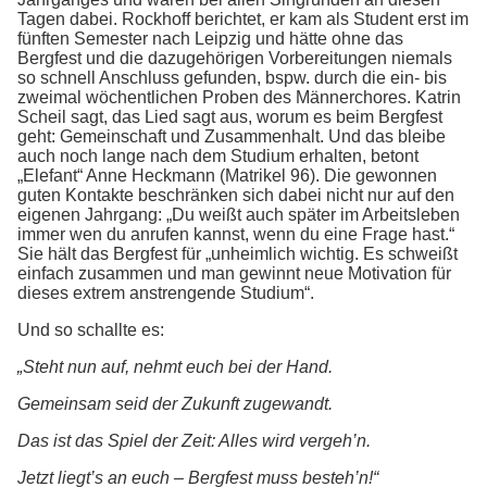
Tagen dabei. Rockhoff berichtet, er kam als Student erst im
fünften Semester nach Leipzig und hätte ohne das
Bergfest und die dazugehörigen Vorbereitungen niemals
so schnell Anschluss gefunden, bspw. durch die ein- bis
zweimal wöchentlichen Proben des Männerchores. Katrin
Scheil sagt, das Lied sagt aus, worum es beim Bergfest
geht: Gemeinschaft und Zusammenhalt. Und das bleibe
auch noch lange nach dem Studium erhalten, betont
„Elefant“ Anne Heckmann (Matrikel 96). Die gewonnen
guten Kontakte beschränken sich dabei nicht nur auf den
eigenen Jahrgang: „Du weißt auch später im Arbeitsleben
immer wen du anrufen kannst, wenn du eine Frage hast.“
Sie hält das Bergfest für „unheimlich wichtig. Es schweißt
einfach zusammen und man gewinnt neue Motivation für
dieses extrem anstrengende Studium“.
Und so schallte es:
„Steht nun auf, nehmt euch bei der Hand.
Gemeinsam seid der Zukunft zugewandt.
Das ist das Spiel der Zeit: Alles wird vergeh’n.
Jetzt liegt’s an euch – Bergfest muss besteh’n!“