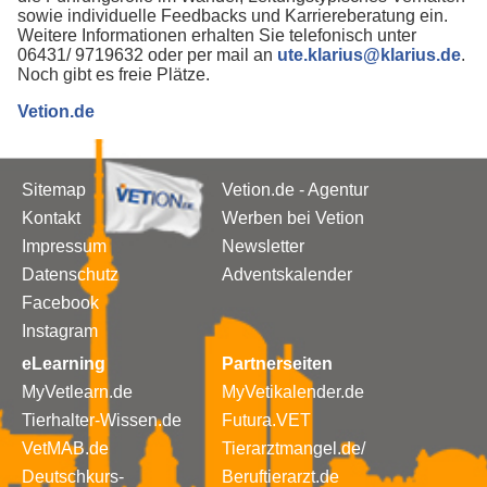
sowie individuelle Feedbacks und Karriereberatung ein.
Weitere Informationen erhalten Sie telefonisch unter
06431/ 9719632 oder per mail an
ute.klarius@klarius.de
.
Noch gibt es freie Plätze.
Vetion.de
Sitemap
Vetion.de - Agentur
Kontakt
Werben bei Vetion
Impressum
Newsletter
Datenschutz
Adventskalender
Facebook
Instagram
eLearning
Partnerseiten
MyVetlearn.de
MyVetikalender.de
Tierhalter-Wissen.de
Futura.VET
VetMAB.de
Tierarztmangel.de/
Deutschkurs-
Beruftierarzt.de