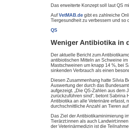
Das erweiterte Konzept soll laut QS m
Auf
VetMAB.de
gibt es zahlreiche Onl
Tiergesundheit zu verbessern und so d
QS
Weniger Antibiotika in
Der aktuelle Bericht zum Antibiotikam
antibiotischen Mitteln an Schweine im
Mastschweinen um knapp 14 %, bei Sa
sinkenden Verbrauch als einen besond
Diesen Zusammenhang hatte Silvia Ben
Auswertung der durch das Bundesamt f
aufgezeigt. „Die QS-Zahlen aus dem J
zurückzuführen sind“, betont Sabrin
Antibiotika an alle Veterinäre erfasst
durchschnittliche Anzahl an Tieren auf
Das Ziel der Antibiotikaminimierung im
Tierärzt:innen als auch Landwirt:innen
der Veterinärmedizin ist die Teilnahm