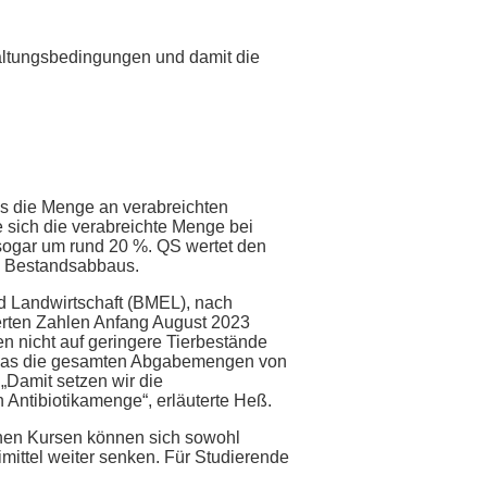
 Haltungsbedingungen und damit die
ss die Menge an verabreichten
e sich die verabreichte Menge bei
sogar um rund 20 %. QS wertet den
es Bestandsabbaus.
d Landwirtschaft (BMEL), nach
erten Zahlen Anfang August 2023
n nicht auf geringere Tierbestände
, das die gesamten Abgabemengen von
 „Damit setzen wir die
n Antibiotikamenge“, erläuterte Heß.
ichen Kursen können sich sowohl
imittel weiter senken. Für Studierende