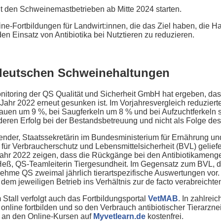
it den Schweinemastbetrieben ab Mitte 2024 starten.
ine-Fortbildungen für Landwirt:innen, die das Ziel haben, die
en Einsatz von Antibiotika bei Nutztieren zu reduzieren.
 deutschen Schweinehaltungen
onitoring der QS Qualität und Sicherheit GmbH hat ergeben, da
 Jahr 2022 erneut gesunken ist. Im Vorjahresvergleich reduziert
uen um 9 %, bei Saugferkeln um 8 % und bei Aufzuchtferkeln 
eren Erfolg bei der Bestandsbetreuung und nicht als Folge d
der, Staatssekretärin im Bundesministerium für Ernährung un
ür Verbraucherschutz und Lebensmittelsicherheit (BVL) gelief
ahr 2022 zeigen, dass die Rückgänge bei den Antibiotikamenge
a Heß, QS-Teamleiterin Tiergesundheit. Im Gegensatz zum BVL
, nehme QS zweimal jährlich tierartspezifische Auswertungen vor.
 dem jeweiligen Betrieb ins Verhältnis zur de facto verabreichte
 Stall verfolgt auch das Fortbildungsportal
VetMAB
. In zahlre
 online fortbilden und so den Verbrauch antibiotischer Tierarzne
e an den Online-Kursen auf
Myvetlearn.de
kostenfrei.