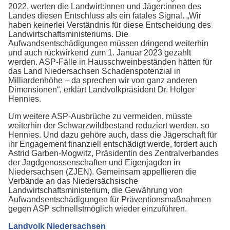
2022, werten die Landwirt:innen und Jäger:innen des
Landes diesen Entschluss als ein fatales Signal. „Wir
haben keinerlei Verständnis für diese Entscheidung des
Landwirtschaftsministeriums. Die
Aufwandsentschädigungen müssen dringend weiterhin
und auch rückwirkend zum 1. Januar 2023 gezahlt
werden. ASP-Fälle in Hausschweinbeständen hätten für
das Land Niedersachsen Schadenspotenzial in
Milliardenhöhe – da sprechen wir von ganz anderen
Dimensionen“, erklärt Landvolkpräsident Dr. Holger
Hennies.
Um weitere ASP-Ausbrüche zu vermeiden, müsste
weiterhin der Schwarzwildbestand reduziert werden, so
Hennies. Und dazu gehöre auch, dass die Jägerschaft für
ihr Engagement finanziell entschädigt werde, fordert auch
Astrid Garben-Mogwitz, Präsidentin des Zentralverbandes
der Jagdgenossenschaften und Eigenjagden in
Niedersachsen (ZJEN). Gemeinsam appellieren die
Verbände an das Niedersächsische
Landwirtschaftsministerium, die Gewährung von
Aufwandsentschädigungen für Präventionsmaßnahmen
gegen ASP schnellstmöglich wieder einzuführen.
Landvolk Niedersachsen