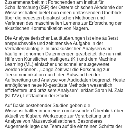
Zusammenarbeit mit Forschenden am Institut für
Schallforschung (ISF) der Österreichischen Akademie der
Wissenschaften bietet nun einen umfassenden Überblick
über die neuesten bioakustischen Methoden und
Verfahren des maschinellen Lernens zur Erforschung der
akustischen Kommunikation von Nagern.
Die Analyse tierischer Lautäußerungen ist eine äußerst
anspruchsvolle und zeitintensive Aufgabe in der
Verhaltensbiologie. In bioakustischen Analysen wird
häufig mit enormen Datenmengen gearbeitet, die nun mit
Hilfe von Künstlicher Intelligenz (KI) und dem Machine
Learning (ML) einfacher und schneller ausgewertet
werden können. „Lange Zeit war die Forschung zur
Tierkommunikation durch den Aufwand bei der
Aufbereitung und Analyse von Audiodaten begrenzt. Heute
ermöglichen neue KI-gestützte Methoden wesentlich
effizientere und präzisere Analysen“, erklärt Sarah M. Zala
(KLIVV), Letztautorin der Studie.
Auf Basis bestehender Studien geben die
Wissenschaftler:innen einen umfassenden Überblick über
aktuell verfügbare Werkzeuge zur Verarbeitung und
Analyse von Mäusevokalisationen. Besonderes
Augenmerk legte das Team auf die einzelnen Schritte der