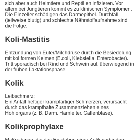
sich aber auch Heimtiere und Reptilien infizieren. Vor
allem bei Jungtieren kommt es zu klinischen Symptomen.
Die Einzeller schädigen das Darmepithel. Durchfall
(teilweise blutig) und schlechte Nährstoffaufnahme sind
die Folge.
Koli-Mastitis
Entzündung von Euter/Milchdrüse durch die Besiedelung
mit koliformen Keimen (E.coli, Klebsiella, Enterobacter).
Tritt sporadisch bei Rind und Schwein auf, überwiegend in
der frühen Laktationsphase.
Kolik
Leibschmerz;
Ein Anfall heftiger krampfartiger Schmerzen, verursacht
durch das krampfhafte Zusammenziehen eines
Hohlorgans (z. B. Darm, Harnleiter, Gallenblase).
Kolikprophylaxe
Maßnahmen, die das Entstehen einer Kolik verhindern