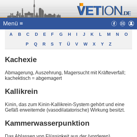
Menü ≡
A
B
C
D
E
F
G
H
I
J
K
L
M
N
O
P
Q
R
S
T
Ü
V
W
X
Y
Z
Kachexie
Abmagerung, Auszehrung, Magersucht mit Kräfteverfall;
kachektisch = abgemagert
Kallikrein
Kinin, das zum Kinin-Kallikrein-System gehört und eine
Gefäß erweiternde (vasodilatatorische) Wirkung besitzt.
Kammerwasserpunktion
Das Ablassen von Flüssigkeit aus der (vorderen)