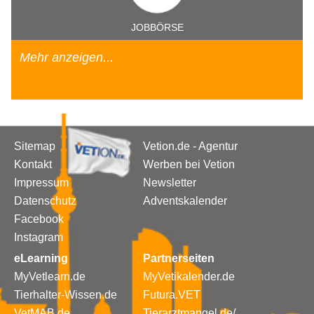
JOBBÖRSE
Mehr anzeigen...
Sitemap
Vetion.de - Agentur
Kontakt
Werben bei Vetion
Impressum
Newsletter
Datenschutz
Adventskalender
Facebook
Instagram
eLearning
Partnerseiten
MyVetlearn.de
MyVetikalender.de
Tierhalter-Wissen.de
Futura.VET
VetMAB.de
Tierarztmangel.de/